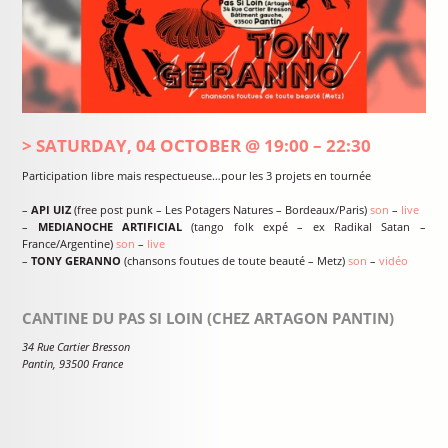
SATURDAY, 04 OCTOBER
@
19:00
–
22:30
Participation libre mais respectueuse…pour les 3 projets en tournée
–
API UIZ
(free post punk – Les Potagers Natures – Bordeaux/Paris)
son
–
live
–
MEDIANOCHE ARTIFICIAL
(tango folk expé – ex Radikal Satan –
France/Argentine)
son
–
live
–
TONY GERANNO
(chansons foutues de toute beauté – Metz)
son
–
vidéo
CANTINE DU PAS SI LOIN (CHEZ ARTAGON PANTIN)
34 Rue Cartier Bresson
Pantin
,
93500
France