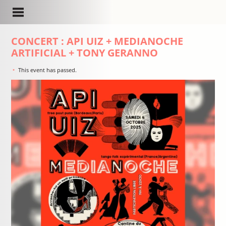
CONCERT : API UIZ + MEDIANOCHE
ARTIFICIAL + TONY GERANNO
This event has passed.